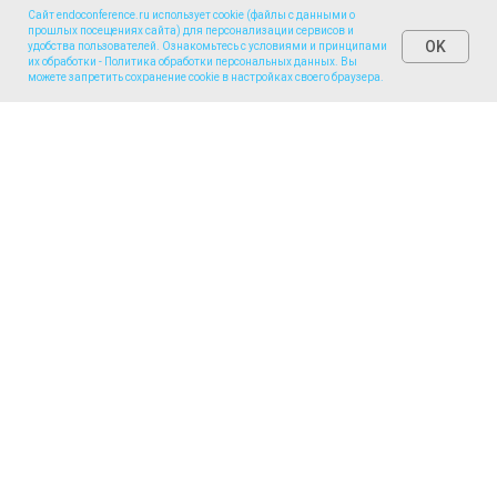
Сайт endoconference.ru использует cookie (файлы с данными о
прошлых посещениях сайта) для персонализации сервисов и
OK
удобства пользователей. Ознакомьтесь с условиями и принципами
Личный кабинет
их обработки -
Политика обработки персональных данных
. Вы
можете запретить сохранение cookie в настройках своего браузера.
Контакты
По вопросам технической поддержки
Арина Смирнова
+7 (977) 956-17-36 (телефон, whatsapp)
support@endoconference.ru