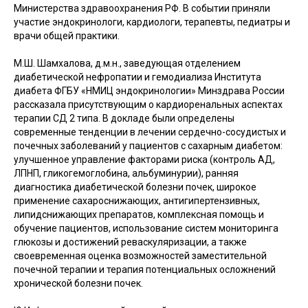
Министерства здравоохранения РФ. В событии приняли
участие эндокринологи, кардиологи, терапевты, педиатры и
врачи общей практики.
М.Ш. Шамхалова, д.м.н., заведующая отделением
диабетической нефропатии и гемодиализа Института
диабета ФГБУ «НМИЦ эндокринологии» Минздрава России
рассказала присутствующим о кардиоренальных аспектах
терапии СД 2 типа. В докладе были определены
современные тенденции в лечении сердечно-сосудистых и
почечных заболеваний у пациентов с сахарным диабетом:
улучшенное управление факторами риска (контроль АД,
ЛПНП, гликогемоглобина, альбуминурии), ранняя
диагностика диабетической болезни почек, широкое
применение сахароснижающих, антигипертензивных,
липидснижающих препаратов, комплексная помощь и
обучение пациентов, использование систем мониторинга
глюкозы и достижений реваскуляризации, а также
своевременная оценка возможностей заместительной
почечной терапии и терапия потенциальных осложнений
хронической болезни почек.