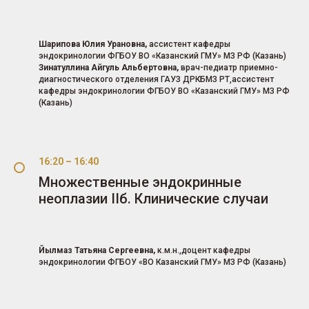
Шарипова Юлия Урановна,
ассистент кафедры
эндокринологии ФГБОУ ВО «Казанский ГМУ» МЗ РФ (Казань)
Зинатуллина Айгуль Альбертовна,
врач-педиатр приемно-
диагностического отделения ГАУЗ ДРКБМЗ РТ,ассистент
кафедры эндокринологии ФГБОУ ВО «Казанский ГМУ» МЗ РФ
(Казань)
16:20 – 16:40
Множественные эндокринные
неоплазии IIб. Клинические случаи
Йылмаз Татьяна Сергеевна,
к.м.н.,доцент кафедры
эндокринологии ФГБОУ «ВО Казанский ГМУ» МЗ РФ (Казань)