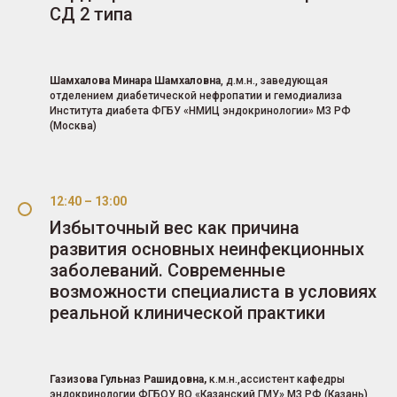
СД 2 типа
Шамхалова Минара Шамхаловна
, д.м.н., заведующая
отделением диабетической нефропатии и гемодиализа
Института диабета ФГБУ «НМИЦ эндокринологии» МЗ РФ
(Москва)
12:40 – 13:00
Избыточный вес как причина
развития основных неинфекционных
заболеваний. Современные
возможности специалиста в условиях
реальной клинической практики
Газизова Гульназ Рашидовна,
к.м.н.,ассистент кафедры
эндокринологии ФГБОУ ВО «Казанский ГМУ» МЗ РФ (Казань)