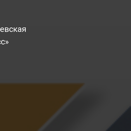
иевская
с»