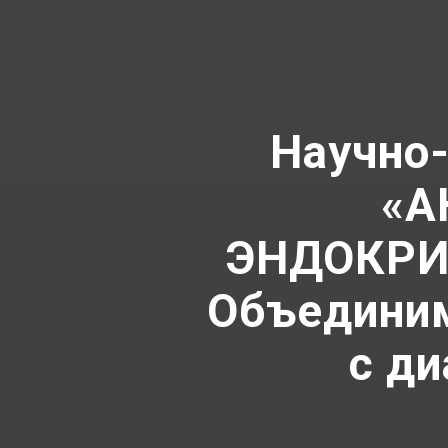
Научно
«А
ЭНДОКРИ
Объединим
с д