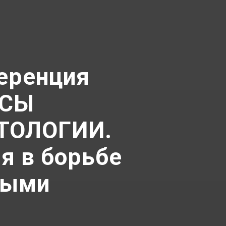
еренция
ОСЫ
ТОЛОГИИ.
я в борьбе
ными