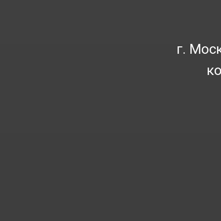
г. Мос
к