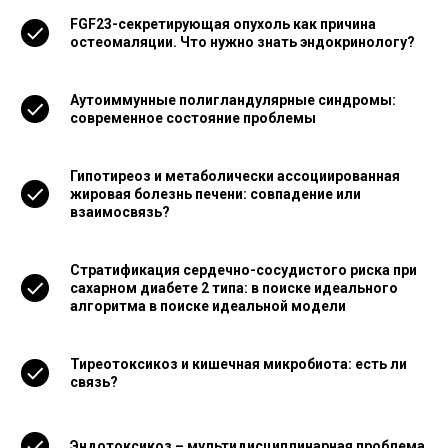
FGF23-секретирующая опухоль как причина
остеомаляции. Что нужно знать эндокринологу?
Аутоиммунные полигландулярные синдромы:
современное состояние проблемы
Гипотиреоз и метаболически ассоциированная
жировая болезнь печени: совпадение или
взаимосвязь?
Стратификация сердечно-сосудистого риска при
сахарном диабете 2 типа: в поиске идеального
алгоритма в поиске идеальной модели
Тиреотоксикоз и кишечная микробиота: есть ли
связь?
Эндотоксикоз – мультидисциплинарная проблема